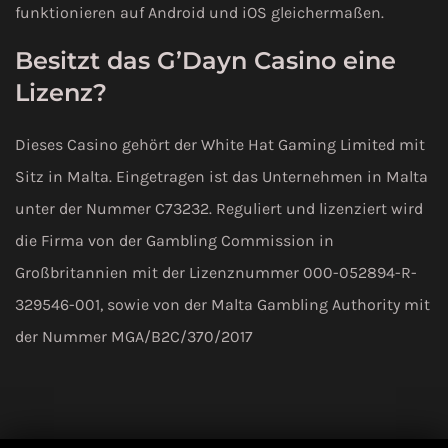
funktionieren auf Android und iOS gleichermaßen.
Besitzt das G’Dayn Casino eine
Lizenz?
Dieses Casino gehört der White Hat Gaming Limited mit
Sitz in Malta. Eingetragen ist das Unternehmen in Malta
unter der Nummer C73232. Reguliert und lizenziert wird
die Firma von der Gambling Commission in
Großbritannien mit der Lizenznummer 000-052894-R-
329546-001, sowie von der Malta Gambling Authority mit
der Nummer MGA/B2C/370/2017