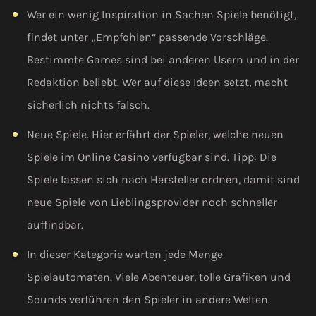
Wer ein wenig Inspiration in Sachen Spiele benötigt,
findet unter „Empfohlen“ passende Vorschläge.
Bestimmte Games sind bei anderen Usern und in der
Redaktion beliebt. Wer auf diese Ideen setzt, macht
sicherlich nichts falsch.
Neue Spiele. Hier erfährt der Spieler, welche neuen
Spiele im Online Casino verfügbar sind. Tipp: Die
Spiele lassen sich nach Hersteller ordnen, damit sind
neue Spiele von Lieblingsprovider noch schneller
auffindbar.
In dieser Kategorie warten jede Menge
Spielautomaten. Viele Abenteuer, tolle Grafiken und
Sounds verführen den Spieler in andere Welten.