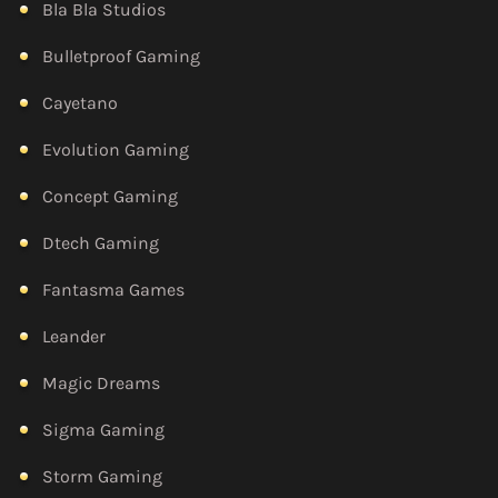
Bla Bla Studios
Bulletproof Gaming
Cayetano
Evolution Gaming
Concept Gaming
Dtech Gaming
Fantasma Games
Leander
Magic Dreams
Sigma Gaming
Storm Gaming