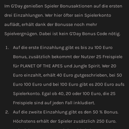
Im G’Day genießen Spieler Bonusaktionen auf die ersten
drei Einzahlungen. Wer hier öfter sein Spielerkonto
auflädt, erhält dank der Bonusse noch mehr
Spielvergnügen. Dabei ist kein G’Day Bonus Code nötig.
Auf die erste Einzahlung gibt es bis zu 100 Euro
Bonus, zusätzlich bekommt der Nutzer 25 Freispiele
für PLANET OF THE APES und Jungle Spirit. Wer 20
Euro einzahlt, erhält 40 Euro gutgeschrieben, bei 50
Euro 100 Euro und bei 100 Euro gibt es 200 Euro aufs
Spielerkonto. Egal ob 40, 20 oder 100 Euro, die 25
Freispiele sind auf jeden Fall inkludiert.
Auf die zweite Einzahlung gibt es den 50 % Bonus.
Höchstens erhält der Spieler zusätzlich 250 Euro.