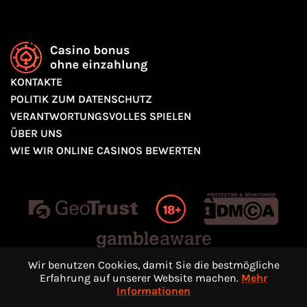
KONTAKTE
POLITIK ZUM DATENSCHUTZ
VERANTWORTUNGSVOLLES SPIELEN
ÜBER UNS
WIE WIR ONLINE CASINOS BEWERTEN
Wir benutzen Cookies, damit Sie die bestmögliche
Erfahrung auf unserer Website machen.
Mehr
Informationen
Copyright© 2026 Casino Bonus ohne Einzahlung, All