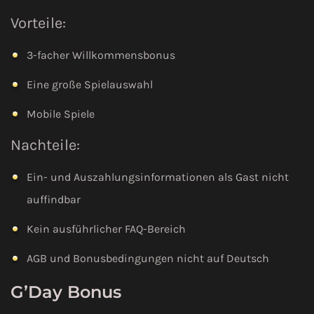
Vorteile:
3-facher Willkommensbonus
Eine große Spielauswahl
Mobile Spiele
Nachteile:
Ein- und Auszahlungsinformationen als Gast nicht
auffindbar
Kein ausführlicher FAQ-Bereich
AGB und Bonusbedingungen nicht auf Deutsch
G’Day Bonus