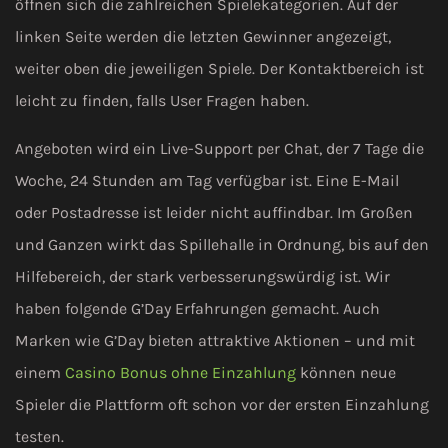
öffnen sich die zahlreichen Spielekategorien. Auf der
linken Seite werden die letzten Gewinner angezeigt,
weiter oben die jeweiligen Spiele. Der Kontaktbereich ist
leicht zu finden, falls User Fragen haben.
Angeboten wird ein Live-Support per Chat, der 7 Tage die
Woche, 24 Stunden am Tag verfügbar ist. Eine E-Mail
oder Postadresse ist leider nicht auffindbar. Im Großen
und Ganzen wirkt das Spillehalle in Ordnung, bis auf den
Hilfebereich, der stark verbesserungswürdig ist. Wir
haben folgende G’Day Erfahrungen gemacht. Auch
Marken wie G’Day bieten attraktive Aktionen – und mit
einem
Casino Bonus ohne Einzahlung
können neue
Spieler die Plattform oft schon vor der ersten Einzahlung
testen.