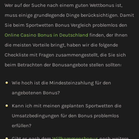
Wer auf der Suche nach einem guten Wettbonus ist,
muss einige grundlegende Dinge berücksichtigen. Damit
Sie beim Sportwetten Bonus Vergleich problemlos den
O
nline Casino Bonus in Deutschland
finden, der Ihnen
die meisten Vorteile bringt, haben wir die folgende
Checkliste mit Fragen zusammengestellt, die Sie sich
beim Betrachten der Bonusangebote stellen sollten:
Wie hoch ist die Mindesteinzahlung für den
angebotenen Bonus?
Kann ich mit meinen geplanten Sportwetten die
Umsatzbedingungen für den Bonus problemlos
erfüllen?
Gibt es nach dem
Willkommensbonus
noch weitere