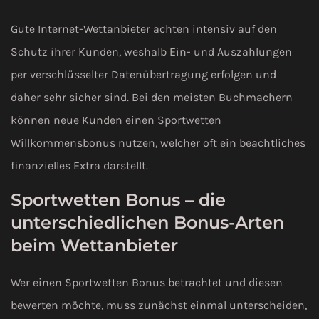
Gute Internet-Wettanbieter achten intensiv auf den
Schutz ihrer Kunden, weshalb Ein- und Auszahlungen
per verschlüsselter Datenübertragung erfolgen und
daher sehr sicher sind. Bei den meisten Buchmachern
können neue Kunden einen Sportwetten
Willkommensbonus nutzen, welcher oft ein beachtliches
finanzielles Extra darstellt.
Sportwetten Bonus – die
unterschiedlichen Bonus-Arten
beim Wettanbieter
Wer einen Sportwetten Bonus betrachtet und diesen
bewerten möchte, muss zunächst einmal unterscheiden,