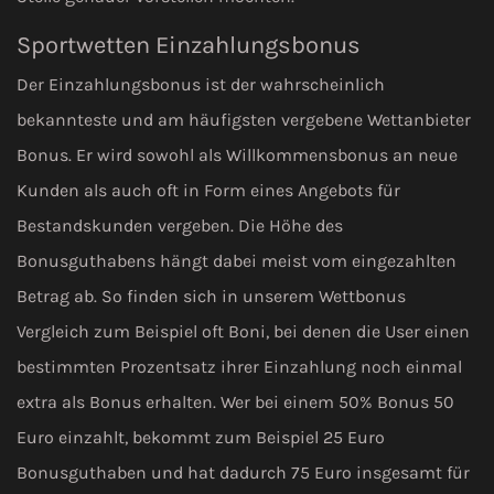
Sportwetten Einzahlungsbonus
Der Einzahlungsbonus ist der wahrscheinlich
bekannteste und am häufigsten vergebene Wettanbieter
Bonus. Er wird sowohl als Willkommensbonus an neue
Kunden als auch oft in Form eines Angebots für
Bestandskunden vergeben. Die Höhe des
Bonusguthabens hängt dabei meist vom eingezahlten
Betrag ab. So finden sich in unserem Wettbonus
Vergleich zum Beispiel oft Boni, bei denen die User einen
bestimmten Prozentsatz ihrer Einzahlung noch einmal
extra als Bonus erhalten. Wer bei einem 50% Bonus 50
Euro einzahlt, bekommt zum Beispiel 25 Euro
Bonusguthaben und hat dadurch 75 Euro insgesamt für