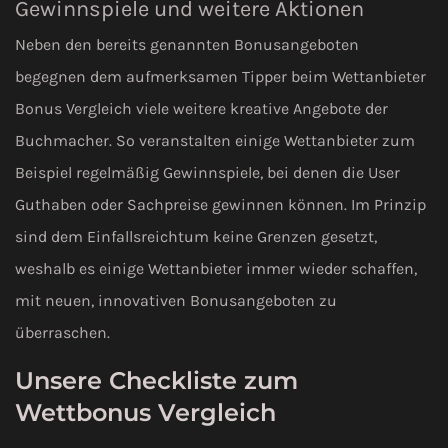
Gewinnspiele und weitere Aktionen
Neben den bereits genannten Bonusangeboten
begegnen dem aufmerksamen Tipper beim Wettanbieter
Bonus Vergleich viele weitere kreative Angebote der
Buchmacher. So veranstalten einige Wettanbieter zum
Beispiel regelmäßig Gewinnspiele, bei denen die User
Guthaben oder Sachpreise gewinnen können. Im Prinzip
sind dem Einfallsreichtum keine Grenzen gesetzt,
weshalb es einige Wettanbieter immer wieder schaffen,
mit neuen, innovativen Bonusangeboten zu
überraschen.
Unsere Checkliste zum
Wettbonus Vergleich