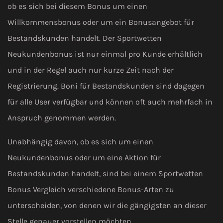
ob es sich bei diesem Bonus um einen
Willkommensbonus oder um ein Bonusangebot für
Bestandskunden handelt. Der Sportwetten
Neukundenbonus ist nur einmal pro Kunde erhältlich
und in der Regel auch nur kurze Zeit nach der
Registrierung. Boni für Bestandskunden sind dagegen
für alle User verfügbar und können oft auch mehrfach in
Anspruch genommen werden.
Unabhängig davon, ob es sich um einen
Neukundenbonus oder um eine Aktion für
Bestandskunden handelt, sind bei einem Sportwetten
Bonus Vergleich verschiedene Bonus-Arten zu
unterscheiden, von denen wir die gängigsten an dieser
Stelle genauer vorstellen möchten.