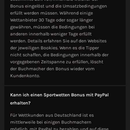
Bonus eingelöst und die Umsatzbedingungen
erfüllt werden müssen. Während einige
Wettanbieter 30 Tage oder sogar länger
gewähren, müssen die Bedingungen bei
anderen innerhalb weniger Tage erfüllt
werden. Details erfahren Sie auf den Websites
der jeweiligen Bookies. Wenn es die Tipper
nicht schaffen, die Bedingungen innerhalb der
vorgegebenen Zeitspanne zu erfüllen, löscht
der Buchmacher den Bonus wieder vom
Kundenkonto.
Kann ich einen Sportwetten Bonus mit PayPal
erhalten?
Für Wettkunden aus Deutschland ist es
mittlerweile bei einigen Buchmachern
möglich, mit PayPal zu bezahlen und auf diese