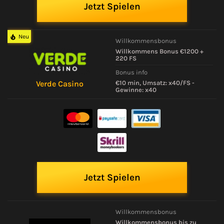
Jetzt Spielen
Neu
Willkommensbonus
Willkommens Bonus €1200 +
220 FS
Bonus info
€10 min, Umsatz: x40/FS -
Verde Casino
Gewinne: x40
Jetzt Spielen
Willkommensbonus
Willkommensbonus bis zu