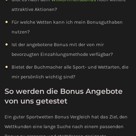
attraktive Aktionen?
Für welche Wetten kann ich mein Bonusguthaben
nutzen?
Ist der angebotene Bonus mit der von mir
bevorzugten Einzahlungsmethode verfügbar?
Bietet der Buchmacher alle Sport- und Wettarten, die
mir persönlich wichtig sind?
So werden die Bonus Angebote
von uns getestet
Ein guter Sportwetten Bonus Vergleich hat das Ziel, den
Wettkunden eine lange Suche nach einem passenden