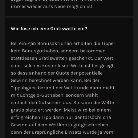
immer wieder aufs Neue möglich ist.
Wie löse ich eine Gratiswette ein?
Bei einigen Bonusaktionen erhalten die Tipper
kein Bonusguthaben, sondern bekommen
stattdessen Gratiswetten geschenkt. Der Wert
einer solchen kostenlosen Wette ist festgelegt,
so dass anhand der Quote der potentielle
Gewinn berechnet werden kann. Bei der
Tippabgabe bezahlt der Wettkunde dann nicht
mit Echtgeld-Guthaben, sondern wählt
einfach den Gutschein aus. So kann die Wette
gratis platziert werden. Meist wird bei einem
erfolgreichen Tipp dann nur der tatsächliche
Gewinn auf dem Wettkonto gutgeschrieben,
denn der ursprüngliche Einsatz wurde ja vom