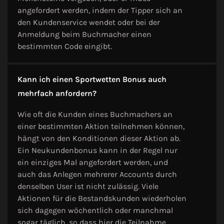
angefordert werden, indem der Tipper sich an
den Kundenservice wendet oder bei der
Anmeldung beim Buchmacher einen
bestimmten Code eingibt.
Kann ich einen Sportwetten Bonus auch
mehrfach anfordern?
Wie oft die Kunden eines Buchmachers an
einer bestimmten Aktion teilnehmen können,
hängt von den Konditionen dieser Aktion ab.
Ein Neukundenbonus kann in der Regel nur
ein einziges Mal angefordert werden, und
auch das Anlegen mehrerer Accounts durch
denselben User ist nicht zulässig. Viele
Aktionen für die Bestandskunden wiederholen
sich dagegen wöchentlich oder manchmal
sogar täglich, so dass hier die Teilnahme