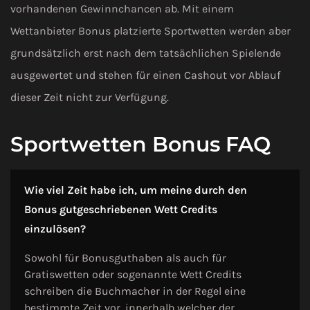
vorhandenen Gewinnchancen ab. Mit einem
Wettanbieter Bonus platzierte Sportwetten werden aber
grundsätzlich erst nach dem tatsächlichen Spielende
ausgewertet und stehen für einen Cashout vor Ablauf
dieser Zeit nicht zur Verfügung.
Sportwetten Bonus FAQ
Wie viel Zeit habe ich, um meine durch den
Bonus gutgeschriebenen Wett Credits
einzulösen?
Sowohl für Bonusguthaben als auch für
Gratiswetten oder sogenannte Wett Credits
schreiben die Buchmacher in der Regel eine
bestimmte Zeit vor, innerhalb welcher der