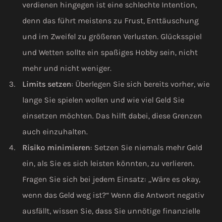
verdienen hingegen ist eine schlechte Intention,
denn das führt meistens zu Frust, Enttäuschung
und im Zweifel zu größeren Verlusten. Glücksspiel
und Wetten sollte ein spaßiges Hobby sein, nicht
mehr und nicht weniger.
Limits setzen
: Überlegen Sie sich bereits vorher, wie
lange Sie spielen wollen und wie viel Geld Sie
einsetzen möchten. Das hilft dabei, diese Grenzen
auch einzuhalten.
Risiko minimieren
: Setzen Sie niemals mehr Geld
ein, als Sie es sich leisten könnten, zu verlieren.
Fragen Sie sich bei jedem Einsatz: „Wäre es okay,
wenn das Geld weg ist?“ Wenn die Antwort negativ
ausfällt, wissen Sie, dass Sie unnötige finanzielle