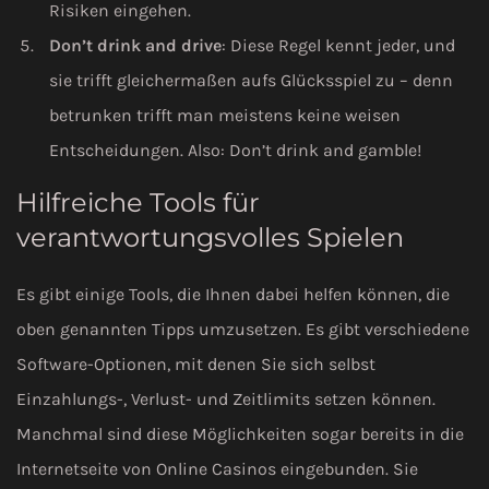
Risiken eingehen.
Don’t drink and drive
: Diese Regel kennt jeder, und
sie trifft gleichermaßen aufs Glücksspiel zu – denn
betrunken trifft man meistens keine weisen
Entscheidungen. Also: Don’t drink and gamble!
Hilfreiche Tools für
verantwortungsvolles Spielen
Es gibt einige Tools, die Ihnen dabei helfen können, die
oben genannten Tipps umzusetzen. Es gibt verschiedene
Software-Optionen, mit denen Sie sich selbst
Einzahlungs-, Verlust- und Zeitlimits setzen können.
Manchmal sind diese Möglichkeiten sogar bereits in die
Internetseite von Online Casinos eingebunden. Sie