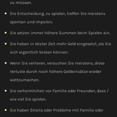
zu müssen.
Die Entscheidung, zu spielen, treffen Sie meistens
spontan und impulsiv.
Sie setzen immer höhere Summen beim Spielen ein.
Sie haben in letzter Zeit mehr Geld eingesetzt, als Sie
sich eigentlich leisten können.
Wenn Sie verlieren, versuchen Sie meistens, diese
Verluste durch noch höhere Geldeinsätze wieder
wettzumachen.
Sie verheimlichen vor Familie oder Freunden, dass /
wie viel Sie spielen.
Sie haben Streits oder Probleme mit Familie oder