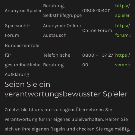
Beratung,
https:/
Anonyme Spieler
01805-104011
Selbsthilfegruppe
spieler.o
Spielsucht-
Anonymer Online
https://
Online Forum
Forum
Austausch
forum.de
Bundeszentrale
für
Telefonische
0800 – 1 37 27
https://
gesundheitliche
Beratung
00
verantwo
Aufklärung
Seien Sie ein
verantwortungsbewusster Spieler
Zuletzt bleibt uns nur zu sagen: Übernehmen Sie
Verantwortung für Ihr eigenes Spielverhalten. Halten Sie
sich an Ihre eigenen Regeln und checken Sie regelmäßig,