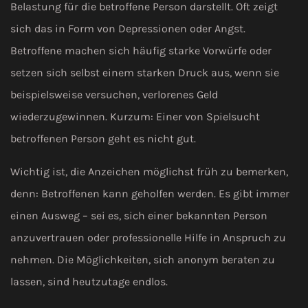
Belastung für die betroffene Person darstellt. Oft zeigt
sich das in Form von Depressionen oder Angst.
Betroffene machen sich häufig starke Vorwürfe oder
setzen sich selbst einem starken Druck aus, wenn sie
beispielsweise versuchen, verlorenes Geld
wiederzugewinnen. Kurzum: Einer von Spielsucht
betroffenen Person geht es nicht gut.
Wichtig ist, die Anzeichen möglichst früh zu bemerken,
denn: Betroffenen kann geholfen werden. Es gibt immer
einen Ausweg – sei es, sich einer bekannten Person
anzuvertrauen oder professionelle Hilfe in Anspruch zu
nehmen. Die Möglichkeiten, sich anonym beraten zu
lassen, sind heutzutage endlos.