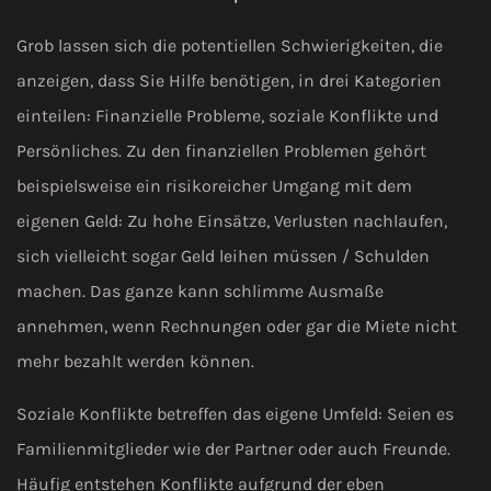
Grob lassen sich die potentiellen Schwierigkeiten, die
anzeigen, dass Sie Hilfe benötigen, in drei Kategorien
einteilen: Finanzielle Probleme, soziale Konflikte und
Persönliches. Zu den finanziellen Problemen gehört
beispielsweise ein risikoreicher Umgang mit dem
eigenen Geld: Zu hohe Einsätze, Verlusten nachlaufen,
sich vielleicht sogar Geld leihen müssen / Schulden
machen. Das ganze kann schlimme Ausmaße
annehmen, wenn Rechnungen oder gar die Miete nicht
mehr bezahlt werden können.
Soziale Konflikte betreffen das eigene Umfeld: Seien es
Familienmitglieder wie der Partner oder auch Freunde.
Häufig entstehen Konflikte aufgrund der eben